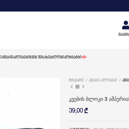
ვაკან
ᲘᲐ
ᲤᲐᲡᲓᲐᲙᲚᲔᲑᲔᲑᲘ
ᲩᲕᲔᲜ ᲨᲔᲡᲐᲮᲔᲑ
ᲑᲚᲝᲒᲘ
ᲙᲝᲜᲢᲐᲥᲢᲘ
მთავარი
კვების ბლოკები
კვე
კვების ბლოკი 3 ამპერი
39,00
₾