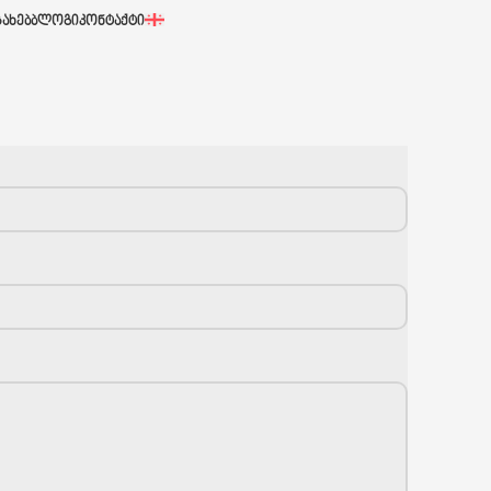
ᲡᲐᲮᲔᲑ
ᲑᲚᲝᲒᲘ
ᲙᲝᲜᲢᲐᲥᲢᲘ