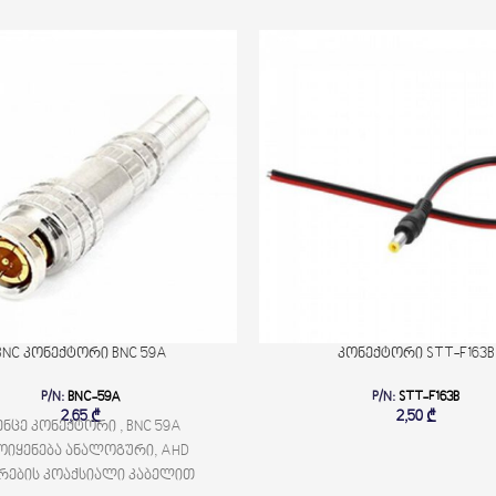
BNC კონექტორი BNC 59A
კონექტორი STT-F163B
P/N:
BNC-59A
P/N:
STT-F163B
2,65
₾
2,50
₾
ენცე კონექტორი , BNC 59A
ოიყენება ანალოგური, AHD
რების კოაქსიალი კაბელით