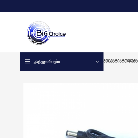
ᲙᲐᲢᲔᲒᲝᲠᲘᲔᲑᲘ
ᲛᲗᲐᲕᲐᲠᲘ
ᲞᲠᲝᲓᲣᲥᲪ