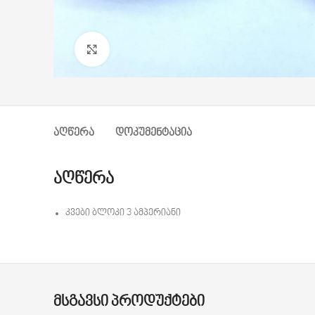
დააწკაპუნეთ გასადიდებლად
ᲐᲦᲬᲔᲠᲐ
ᲓᲝᲙᲣᲛᲔᲜᲢᲐᲪᲘᲐ
აღწერა
კვები ბლოკი 3 ამპერიანი
ᲛᲡᲒᲐᲕᲡᲘ ᲞᲠᲝᲓᲣᲥᲢᲔᲑᲘ