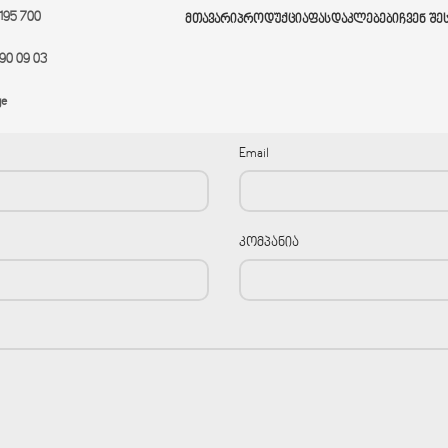
 195 700
ᲛᲗᲐᲕᲐᲠᲘ
ᲞᲠᲝᲓᲣᲥᲪᲘᲐ
ᲤᲐᲡᲓᲐᲙᲚᲔᲑᲔᲑᲘ
ᲩᲕᲔᲜ ᲨᲔ
90 09 03
ge
Email
კომპანია