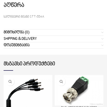
აღწერა
სპლიტერი 8იანი STT-554A
ᲛᲘᲛᲝᲮᲘᲚᲕᲐ (0)
SHIPPING & DELIVERY
ᲓᲝᲙᲣᲛᲔᲜᲢᲐᲪᲘᲐ
ᲛᲡᲒᲐᲕᲡᲘ ᲞᲠᲝᲓᲣᲥᲢᲔᲑᲘ