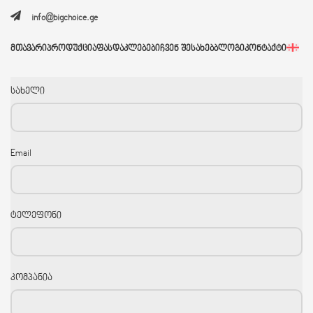
info@bigchoice.ge
ᲛᲗᲐᲕᲐᲠᲘ
ᲞᲠᲝᲓᲣᲥᲪᲘᲐ
ᲤᲐᲡᲓᲐᲙᲚᲔᲑᲔᲑᲘ
ᲩᲕᲔᲜ ᲨᲔᲡᲐᲮᲔᲑ
ᲑᲚᲝᲒᲘ
ᲙᲝᲜᲢᲐᲥᲢᲘ
სახელი
Email
ტელეფონი
კომპანია