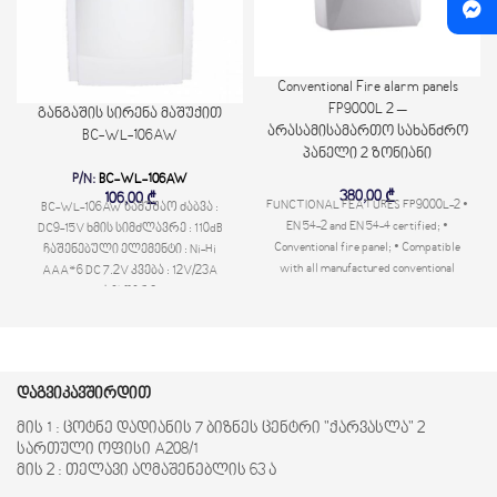
Conventional Fire alarm panels
FP9000L 2 –
განგაშის სირენა მაშუქით
არასამისამართო სახანძრო
BC-WL-106AW
პანელი 2 ზონიანი
P/N:
BC-WL-106AW
380,00
₾
106,00
₾
FUNCTIONAL FEATURES FP9000L-2 •
BC-WL-106AW სამუშაო ძაბვა :
EN 54-2 and EN 54-4 certified; •
DC9-15V ხმის სიმძლავრე : 110dB
Conventional fire panel; • Compatible
ჩაშენებული ელემენტი : Ni-Hi
with all manufactured conventional
AAA*6 DC 7.2V კვება : 12V/23A
სიხშირე
დაგვიკავშირდით
მის 1 : ცოტნე დადიანის 7 ბიზნეს ცენტრი "ქარვასლა" 2
სართული ოფისი A208/1
მის 2 : თელავი აღმაშენებლის 63 ა