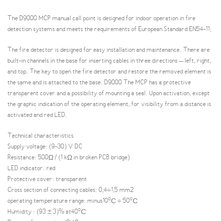
The D9000 MCP manual call point is designed for indoor operation in fire
detection systems and meets the requirements of European Standard EN54-11;
The fire detector is designed for easy installation and maintenance. There are
built-in channels in the base for inserting cables in three directions – left, right,
and top. The key to open the fire detector and restore the removed element is
the same and is attached to the base. D9000 The MCP has a protective
transparent cover and a possibility of mounting a seal. Upon activation, except
the graphic indication of the operating element, for visibility from a distance is
activated and red LED.
Technical characteristics
Supply voltage: (9-30) V DC
Resistance: 500Ω / (1 kΩ in broken PCB bridge)
LED indicator: red
Protective cover: transparent
Cross section of connecting cables: 0,4÷1,5 mm2
operating temperature range: minus10ºС ÷ 50ºС
Humidity : (93 ± 3)% at40ºС