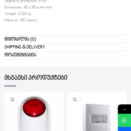
Degree of protection: IP 40
Dimensions: 90 х 90 х 44) mm
Weight: 0,120 kg
Material: ABS plastic
ᲛᲘᲛᲝᲮᲘᲚᲕᲐ (0)
SHIPPING & DELIVERY
ᲓᲝᲙᲣᲛᲔᲜᲢᲐᲪᲘᲐ
ᲛᲡᲒᲐᲕᲡᲘ ᲞᲠᲝᲓᲣᲥᲢᲔᲑᲘ
→