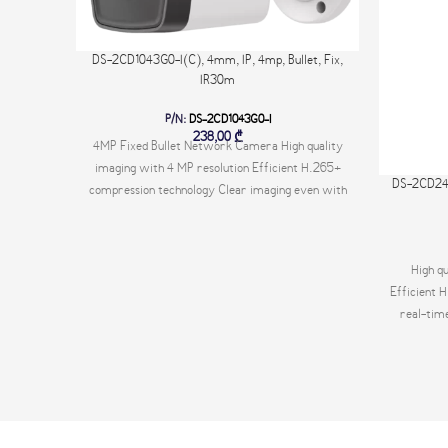
DS-2CD1043G0-I(C), 4mm, IP, 4mp, Bullet, Fix,
IR30m
P/N:
DS-2CD1043G0-I
238,00
₾
4MP Fixed Bullet Network Camera High quality
imaging with 4 MP resolution Efficient H.265+
DS-2CD242
compression technology Clear imaging even with
strong back lighting due to 120 dB WDR Water
and dust resistant (IP67) EXIR 2.0: advanced
infrared technology with long IR range -UF: Built-
High q
in microphone for real-time audio security
Efficient 
Available models: DS-2CD1043G0-I(2.8mm)(C)
real-tim
DS-2CD1043G0-I(4mm)(C) DS-2CD1043G0-
Detect 
IUF(2.8mm)(C) DS-2CD1043G0-IUF(4mm)(C)
which is
Available
2CD2421G