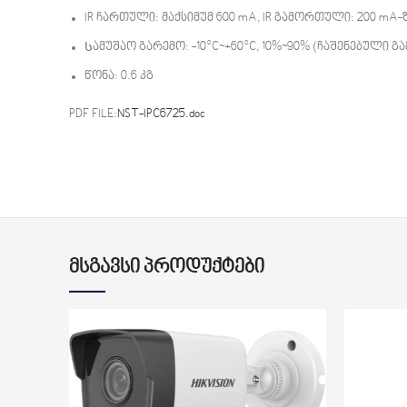
IR ჩართული: მაქსიმუმ 600 mA, IR გამორთული: 200 mA-
Სამუშაო გარემო: -10°C~+60°C, 10%~90% (ჩაშენებული
წონა: 0.6 კგ
PDF FILE:
NST-IPC6725.doc
სამეთვალყურეო კამერა
ᲛᲡᲒᲐᲕᲡᲘ ᲞᲠᲝᲓᲣᲥᲢᲔᲑᲘ