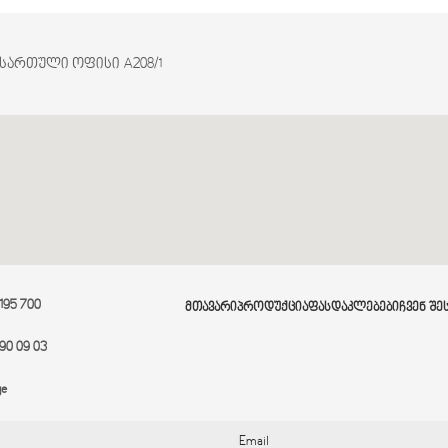
2 სართული ოფისი A208/1
 195 700
ᲛᲗᲐᲕᲐᲠᲘ
ᲞᲠᲝᲓᲣᲥᲪᲘᲐ
ᲤᲐᲡᲓᲐᲙᲚᲔᲑᲔᲑᲘ
ᲩᲕᲔᲜ ᲨᲔ
90 09 03
ge
Email