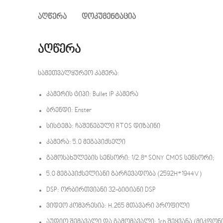
ᲐᲦᲬᲔᲠᲐ
ᲓᲝᲙᲣᲛᲔᲜᲢᲐᲪᲘᲐ
აღწერა
სამეთვალყურეო კამერა:
კამერის ტიპი: Bullet IP კამერა
ბრენდი: Enster
სისტემა: ჩაშენებული RTOS დიზაინი
კამერა: 5.0 მეგაპიქსელი
გამოსახულების სენსორი: 1/2.8″ SONY CMOS სენსორი;
5.0 მეგაპიქსელიანი გარჩევადობა (2592H*1944V)
DSP: ორბირთვიანი 32-ბიტიანი DSP
ვიდეო კომპრესია: H.265 მთავარი პროფილი
აუდიო შემავალი და გამომავალი: 1ch შეყვანა (მიკფონ