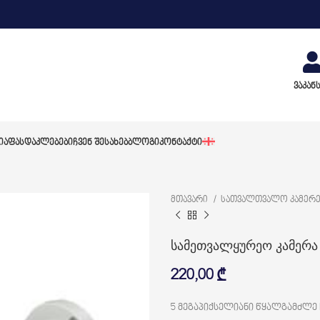
ვაკან
ᲘᲐ
ᲤᲐᲡᲓᲐᲙᲚᲔᲑᲔᲑᲘ
ᲩᲕᲔᲜ ᲨᲔᲡᲐᲮᲔᲑ
ᲑᲚᲝᲒᲘ
ᲙᲝᲜᲢᲐᲥᲢᲘ
მთავარი
სათვალთვალო კამერ
სამეთვალყურეო კამერა
220,00
₾
5 მეგაპიქსელიანი წყალგამძლე