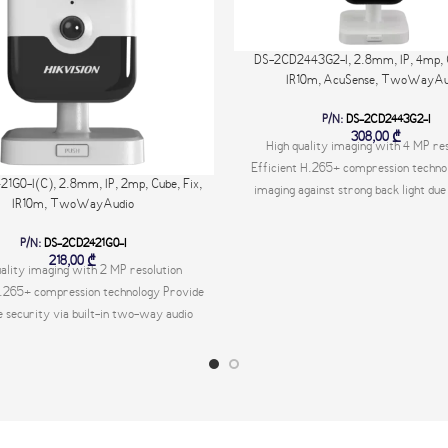
DS-2CD2443G2-I, 2.8mm, IP, 4mp, C
IR10m, AcuSense, TwoWayAu
P/N:
DS-2CD2443G2-I
308,00
₾
High quality imaging with 4 MP res
Efficient H.265+ compression techno
1G0-I(C), 2.8mm, IP, 2mp, Cube, Fix,
imaging against strong back light due
IR10m, TwoWayAudio
true WDR technology Provides re
security via built-in two-way audi
P/N:
DS-2CD2421G0-I
human body through passive infrared i
218,00
₾
uality imaging with 2 MP resolution
to body temperature (PIR) -W: Wi-Fi
H.265+ compression technology Provide
Available models: DS-2CD2443G0-
e security via built-in two-way audio
DS-2CD2443G0-I(4mm)
human body through passive infrared
 sensitive to body temperature (PIR)
 models: DS-2CD2421G0-I(2.8mm) DS-
0-I(2.0mm) DS-2CD2421G0-I(4mm)