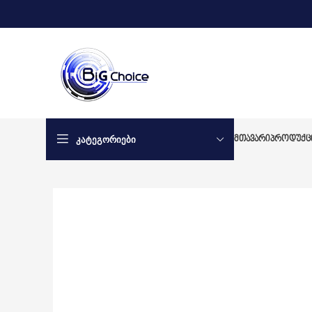
ᲙᲐᲢᲔᲒᲝᲠᲘᲔᲑᲘ
ᲛᲗᲐᲕᲐᲠᲘ
ᲞᲠᲝᲓᲣᲥᲪ