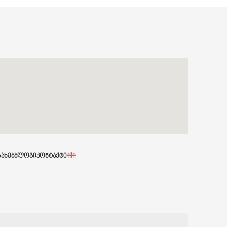
ᲡᲐᲮᲔᲑ
ᲑᲚᲝᲒᲘ
ᲙᲝᲜᲢᲐᲥᲢᲘ