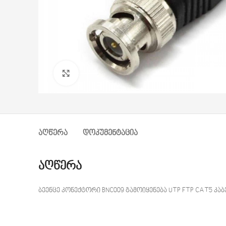
დააწკაპუნეთ გასადიდებლად
ᲐᲦᲬᲔᲠᲐ
ᲓᲝᲙᲣᲛᲔᲜᲢᲐᲪᲘᲐ
აღწერა
ბეენცე კონექტორი BNC009 გამოიყენება UTP FTP CAT5 კა