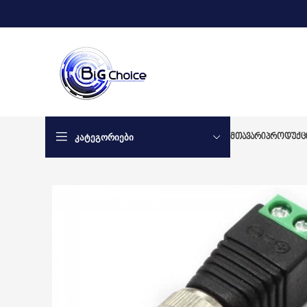
ᲙᲐᲢᲔᲒᲝᲠᲘᲔᲑᲘ
ᲛᲗᲐᲕᲐᲠᲘ
ᲞᲠᲝᲓᲣᲥᲪ