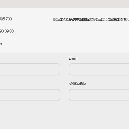
 195 700
ᲛᲗᲐᲕᲐᲠᲘ
ᲞᲠᲝᲓᲣᲥᲪᲘᲐ
ᲤᲐᲡᲓᲐᲙᲚᲔᲑᲔᲑᲘ
ᲩᲕᲔᲜ ᲨᲔ
90 09 03
ge
Email
კომპანია