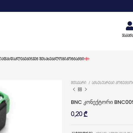
ვაკან
ᲘᲐ
ᲤᲐᲡᲓᲐᲙᲚᲔᲑᲔᲑᲘ
ᲩᲕᲔᲜ ᲨᲔᲡᲐᲮᲔᲑ
ᲑᲚᲝᲒᲘ
ᲙᲝᲜᲢᲐᲥᲢᲘ
მთავარი
აქსესუარები კონექტ
BNC კონექტორი BNC00
0,20
₾