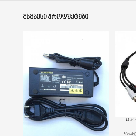
ᲛᲡᲒᲐᲕᲡᲘ ᲞᲠᲝᲓᲣᲥᲢᲔᲑᲘ
მიკრ
მახას