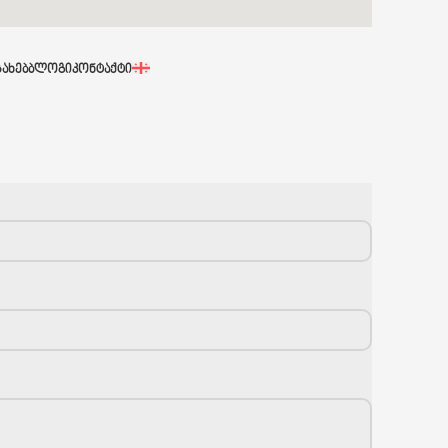
ᲡᲐᲮᲔᲑ
ᲑᲚᲝᲒᲘ
ᲙᲝᲜᲢᲐᲥᲢᲘ