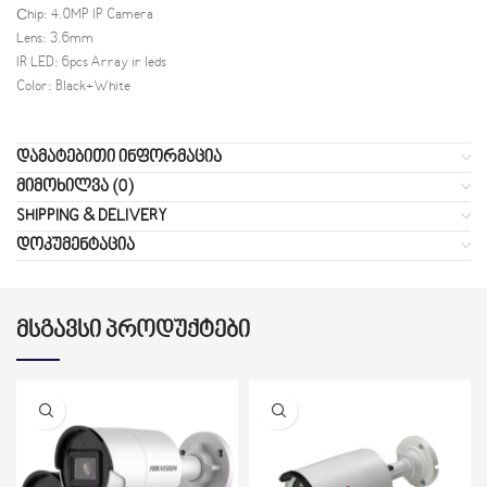
Сhip: 4.0MP IP Camera
Lens: 3.6mm
IR LED: 6pcs Array ir leds
Color: Black+White
ᲓᲐᲛᲐᲢᲔᲑᲘᲗᲘ ᲘᲜᲤᲝᲠᲛᲐᲪᲘᲐ
ᲛᲘᲛᲝᲮᲘᲚᲕᲐ (0)
SHIPPING & DELIVERY
ᲓᲝᲙᲣᲛᲔᲜᲢᲐᲪᲘᲐ
ᲛᲡᲒᲐᲕᲡᲘ ᲞᲠᲝᲓᲣᲥᲢᲔᲑᲘ