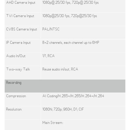
AHD Camera Input
1080p@ 25/30 fps, 720p@ 25/30 fps
TVI Camera Input
1080p@25/30 fps, 720p@25/30 fps
CVBS Camera Input
PAL/NTSC
IP Camera Input
8+2 channels, each channel up to 6MP
Audio In/Out
1/1, RCA
Two-way Talk
Reuse audio in/out, RCA
Recording
Compression
AI Coding/H.265+/H.265/H.264+/H.264
Resolution
1080N; 720p; 960H; D1; CIF
Main Stream: