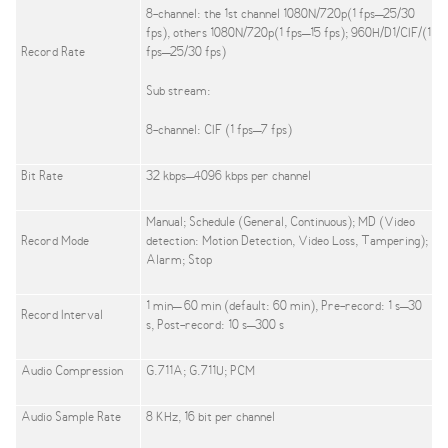
8-channel: the 1st channel 1080N/720p(1 fps–25/30
fps), others 1080N/720p(1 fps–15 fps); 960H/D1/CIF/(1
Record Rate
fps–25/30 fps)
Sub stream:
8-channel: CIF (1 fps–7 fps)
Bit Rate
32 kbps–4096 kbps per channel
Manual; Schedule (General, Continuous); MD (Video
Record Mode
detection: Motion Detection, Video Loss, Tampering);
Alarm; Stop
1 min– 60 min (default: 60 min), Pre-record: 1 s–30
Record Interval
s, Post-record: 10 s–300 s
Audio Compression
G.711A; G.711U; PCM
Audio Sample Rate
8 KHz, 16 bit per channel