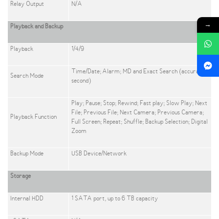
Relay Output
N/A
→
Playback and Backup
Playback
1/4/9
Time/Date; Alarm; MD and Exact Search (accurate to
Search Mode
second)
Play; Pause; Stop; Rewind; Fast play; Slow Play; Next
File; Previous File; Next Camera; Previous Camera;
Playback Function
Full Screen; Repeat; Shuffle; Backup Selection; Digital
Zoom
Backup Mode
USB Device/Network
Storage
Internal HDD
1 SATA port, up to 6 TB capacity