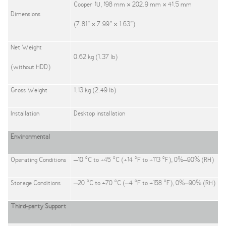
Cooper 1U, 198 mm × 202.9 mm × 41.5 mm
Dimensions
(7.81” × 7.99” × 1.63”)
Net Weight
0.62 kg (1.37 lb)
(without HDD)
Gross Weight
1.13 kg (2.49 lb)
Installation
Desktop installation
Environmental
Operating Conditions
–10 °C to +45 °C (+14 °F to +113 °F), 0%–90% (RH)
Storage Conditions
–20 °C to +70 °C (–4 °F to +158 °F), 0%–90% (RH)
Third-party Support