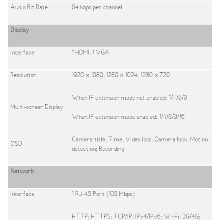
Audio Bit Rate
64 kbps per channel
Display
Interface
1 HDMI; 1 VGA
Resolution
1920 × 1080, 1280 × 1024, 1280 × 720
When IP extension mode not enabled
:
1/4/8/9
Multi-screen Display
When IP extension mode enabled
:
1/4/8/9/16
Camera title; Time; Video loss; Camera lock; Motion
OSD
detection; Recording
Network
Interface
1 RJ-45 Port (100 Mbps)
HTTP; HTTPS; TCP/IP; IPv4/IPv6; Wi-Fi; 3G/4G;