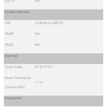
eSATA
N/A
Auxiliary Interface
USB
2 USB ports (USB 2.0)
RS485
N/A
RS232
N/A
Electrical
Power Supply
DC 12 V/1.5 A
Power Consumption
< 7 W
(Without HDD)
Construction