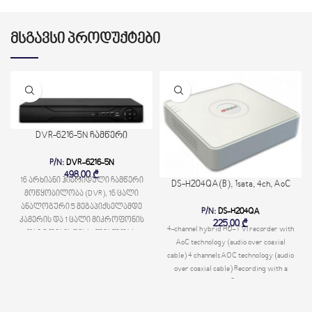
ᲛᲡᲒᲐᲕᲡᲘ ᲞᲠᲝᲓᲣᲥᲢᲔᲑᲘ
DVR-6216-5N ჩამწერი
P/N:
DVR-6216-5N
498,00
₾
16 არხიანი ჰიბრიდული ჩამწერი
DS-H204QA(B), 1sata, 4ch, AoC
მოწყობილობა (DVR), 16 ცალი
ანალოგური 5 მეგაპიქსელამდე
P/N:
DS-H204QA
კამერის და 1 ცალი მიკროფონის
225,00
₾
4-channel hybrid HD-TVI recorder with
დაერთების შესაძლებლობა.
AoC technology (audio over coaxial
cable) 4 channels AOC technology (audio
over coaxial cable) Recording with a
resolution of up to 6MP Video output
with a resolution of up to 1080p 1 SATA
HDD up to 6 TB 1/1 audio input / output