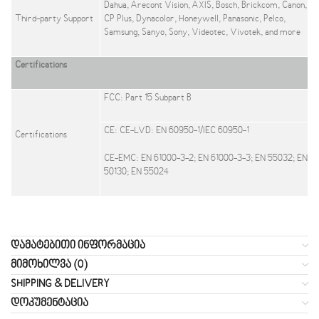
Dahua, Arecont Vision, AXIS, Bosch, Brickcom, Canon,
Third-party Support
CP Plus, Dynacolor, Honeywell, Panasonic, Pelco,
Samsung, Sanyo, Sony, Videotec, Vivotek, and more
Certifications
FCC: Part 15 Subpart B
CE: CE-LVD: EN 60950-1/IEC 60950-1
Certifications
CE-EMC: EN 61000-3-2; EN 61000-3-3; EN 55032; EN
50130; EN 55024
ᲓᲐᲛᲐᲢᲔᲑᲘᲗᲘ ᲘᲜᲤᲝᲠᲛᲐᲪᲘᲐ
ᲛᲘᲛᲝᲮᲘᲚᲕᲐ (0)
SHIPPING & DELIVERY
ᲓᲝᲙᲣᲛᲔᲜᲢᲐᲪᲘᲐ