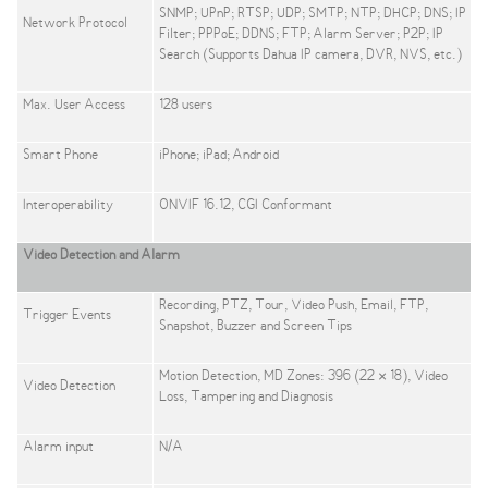
SNMP; UPnP; RTSP; UDP; SMTP; NTP; DHCP; DNS; IP
Network Protocol
Filter; PPPoE; DDNS; FTP; Alarm Server; P2P; IP
Search (Supports Dahua IP camera, DVR, NVS, etc.)
Max. User Access
128 users
Smart Phone
iPhone; iPad; Android
Interoperability
ONVIF 16.12, CGI Conformant
Video Detection and Alarm
Recording, PTZ, Tour, Video Push, Email, FTP,
Trigger Events
Snapshot, Buzzer and Screen Tips
Motion Detection, MD Zones: 396 (22 × 18), Video
Video Detection
Loss, Tampering and Diagnosis
Alarm input
N/A