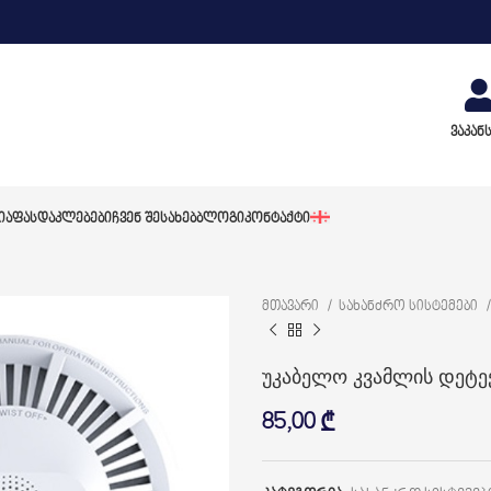
ვაკან
ᲘᲐ
ᲤᲐᲡᲓᲐᲙᲚᲔᲑᲔᲑᲘ
ᲩᲕᲔᲜ ᲨᲔᲡᲐᲮᲔᲑ
ᲑᲚᲝᲒᲘ
ᲙᲝᲜᲢᲐᲥᲢᲘ
მთავარი
სახანძრო სისტემები
უკაბელო კვამლის დეტ
85,00
₾