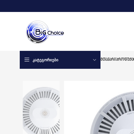
ᲙᲐᲢᲔᲒᲝᲠᲘᲔᲑᲘ
ᲛᲗᲐᲕᲐᲠᲘ
ᲞᲠᲝᲓᲣᲥᲪ