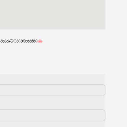
ᲡᲐᲮᲔᲑ
ᲑᲚᲝᲒᲘ
ᲙᲝᲜᲢᲐᲥᲢᲘ