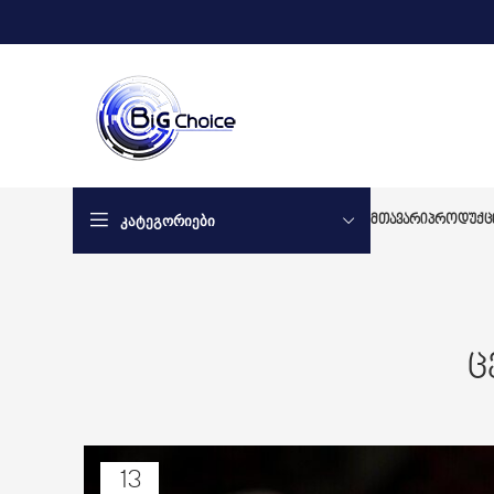
ᲙᲐᲢᲔᲒᲝᲠᲘᲔᲑᲘ
ᲛᲗᲐᲕᲐᲠᲘ
ᲞᲠᲝᲓᲣᲥᲪ
ც
13