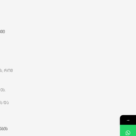
ივი
ს, რომ
ეს.
ს და
→
ების