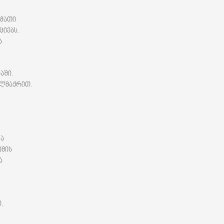
 მათი
ციებს.
ა
აში.
ხლმაქრით.
და
იმის
ა
.