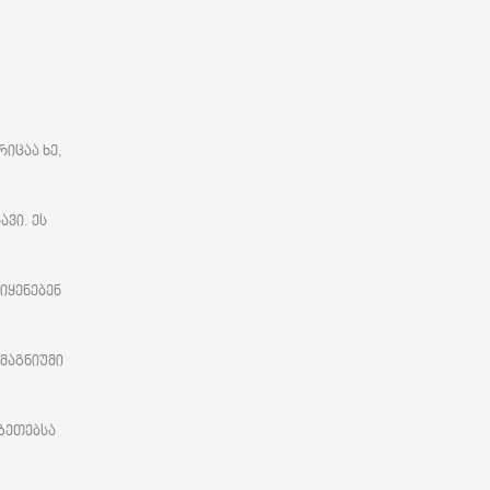
იცაა ხე,
ვი. ეს
იყენებენ
მაგნიუმი
ზეთებსა