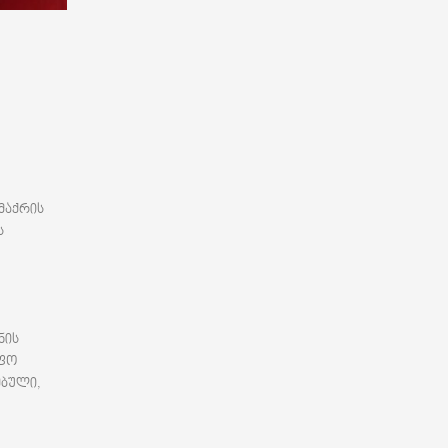
მაქრის
ს
ნის
აფო
ებული,